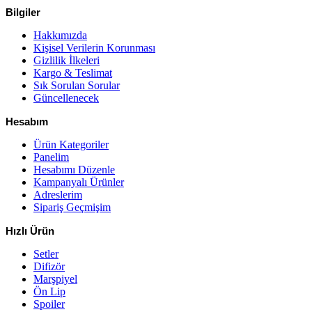
Bilgiler
Hakkımızda
Kişisel Verilerin Korunması
Gizlilik İlkeleri
Kargo & Teslimat
Sık Sorulan Sorular
Güncellenecek
Hesabım
Ürün Kategoriler
Panelim
Hesabımı Düzenle
Kampanyalı Ürünler
Adreslerim
Sipariş Geçmişim
Hızlı Ürün
Setler
Difizör
Marşpiyel
Ön Lip
Spoiler