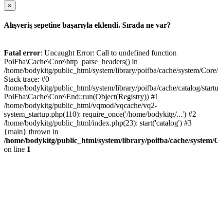
×
Alışveriş sepetine başarıyla eklendi. Sırada ne var?
Fatal error
: Uncaught Error: Call to undefined function
PoiFba\Cache\Core\http_parse_headers() in
/home/bodykitg/public_html/system/library/poifba/cache/system/Core
Stack trace: #0
/home/bodykitg/public_html/system/library/poifba/cache/catalog/startu
PoiFba\Cache\Core\End::run(Object(Registry)) #1
/home/bodykitg/public_html/vqmod/vqcache/vq2-
system_startup.php(110): require_once('/home/bodykitg/...') #2
/home/bodykitg/public_html/index.php(23): start('catalog') #3
{main} thrown in
/home/bodykitg/public_html/system/library/poifba/cache/system
on line
1