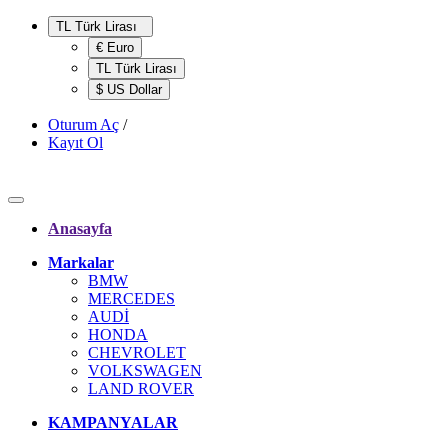
TL Türk Lirası
€ Euro
TL Türk Lirası
$ US Dollar
Oturum Aç
/
Kayıt Ol
Anasayfa
Markalar
BMW
MERCEDES
AUDİ
HONDA
CHEVROLET
VOLKSWAGEN
LAND ROVER
KAMPANYALAR