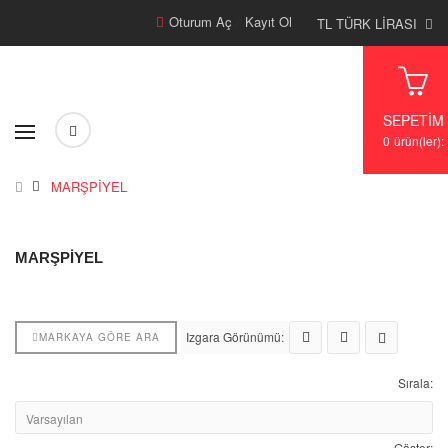
Oturum Aç
/
Kayıt Ol
TL TÜRK LIRASI
SEPETIM
0
ürün(ler):
MARŞPİYEL
MARŞPİYEL
Izgara Görünümü:
MARKAYA GÖRE ARA
Sırala:
Göster: