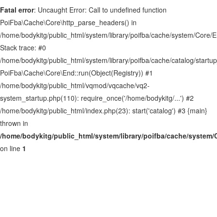
Kişisel Verilerin Korunması
Fatal error
: Uncaught Error: Call to undefined function
PoiFba\Cache\Core\http_parse_headers() in
Gizlilik İlkeleri
/home/bodykitg/public_html/system/library/poifba/cache/system/Core/
Kargo & Teslimat
Stack trace: #0
Sık Sorulan Sorular
/home/bodykitg/public_html/system/library/poifba/cache/catalog/startup
PoiFba\Cache\Core\End::run(Object(Registry)) #1
Güncellenecek
/home/bodykitg/public_html/vqmod/vqcache/vq2-
HESABIM
system_startup.php(110): require_once('/home/bodykitg/...') #2
/home/bodykitg/public_html/index.php(23): start('catalog') #3 {main}
Ürün Kategoriler
thrown in
/home/bodykitg/public_html/system/library/poifba/cache/system
Panelim
on line
1
Hesabımı Düzenle
Kampanyalı Ürünler
Adreslerim
Sipariş Geçmişim