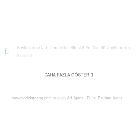
İLETIŞIM
Seyitnizam Cad. Demirciler Sitesi 8.Yol No: 69 Zeytinburnu,
İstanbul
0554 970 21 81
DAHA FAZLA GÖSTER
info@bodykitgaraj.com
www.bodykitgaraj.com © 2026
Arf
Ajans | Dijital Reklam Ajansı
7/24 Online
BILGILER
Hakkımızda