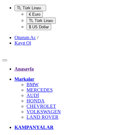
TL Türk Lirası
€ Euro
TL Türk Lirası
$ US Dollar
Oturum Aç
/
Kayıt Ol
Anasayfa
Markalar
BMW
MERCEDES
AUDİ
HONDA
CHEVROLET
VOLKSWAGEN
LAND ROVER
KAMPANYALAR