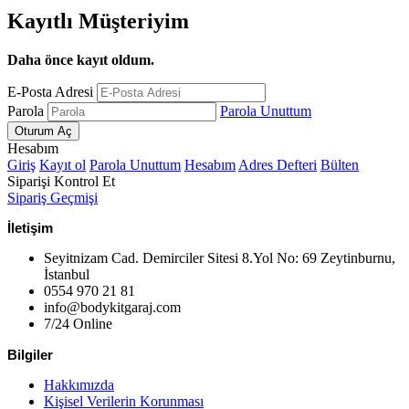
Kayıtlı Müşteriyim
Daha önce kayıt oldum.
E-Posta Adresi
Parola
Parola Unuttum
Hesabım
Giriş
Kayıt ol
Parola Unuttum
Hesabım
Adres Defteri
Bülten
Siparişi Kontrol Et
Sipariş Geçmişi
İletişim
Seyitnizam Cad. Demirciler Sitesi 8.Yol No: 69 Zeytinburnu,
İstanbul
0554 970 21 81
info@bodykitgaraj.com
7/24 Online
Bilgiler
Hakkımızda
Kişisel Verilerin Korunması