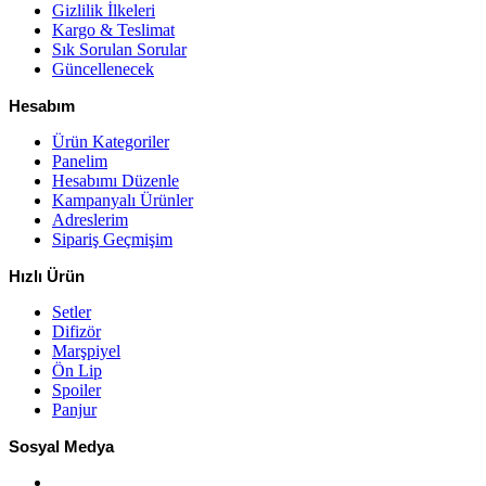
Gizlilik İlkeleri
Kargo & Teslimat
Sık Sorulan Sorular
Güncellenecek
Hesabım
Ürün Kategoriler
Panelim
Hesabımı Düzenle
Kampanyalı Ürünler
Adreslerim
Sipariş Geçmişim
Hızlı Ürün
Setler
Difizör
Marşpiyel
Ön Lip
Spoiler
Panjur
Sosyal Medya