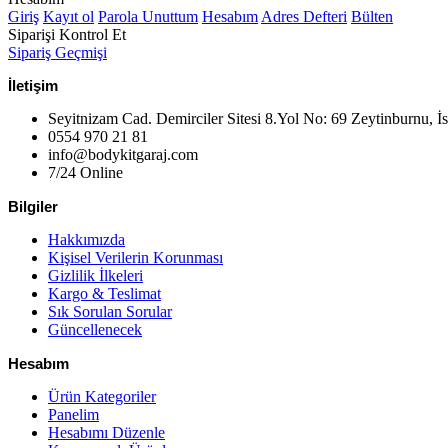
Giriş
Kayıt ol
Parola Unuttum
Hesabım
Adres Defteri
Bülten
Siparişi Kontrol Et
Sipariş Geçmişi
İletişim
Seyitnizam Cad. Demirciler Sitesi 8.Yol No: 69 Zeytinburnu, İ
0554 970 21 81
info@bodykitgaraj.com
7/24 Online
Bilgiler
Hakkımızda
Kişisel Verilerin Korunması
Gizlilik İlkeleri
Kargo & Teslimat
Sık Sorulan Sorular
Güncellenecek
Hesabım
Ürün Kategoriler
Panelim
Hesabımı Düzenle