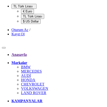
TL Türk Lirası
€ Euro
TL Türk Lirası
$ US Dollar
Oturum Aç
/
Kayıt Ol
Anasayfa
Markalar
BMW
MERCEDES
AUDİ
HONDA
CHEVROLET
VOLKSWAGEN
LAND ROVER
KAMPANYALAR