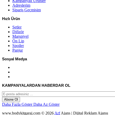
Kampanyalı Ürünler
Adreslerim
Sipariş Geçmişim
Hızlı Ürün
Setler
Difizör
Marşpiyel
Ön Lip
Spoiler
Panjur
Sosyal Medya
KAMPANYALARDAN HABERDAR OL
Abone Ol
Daha Fazla Göster
Daha Az Göster
www.bodykitgaraj.com © 2026
Arf
Ajans | Dijital Reklam Ajansı