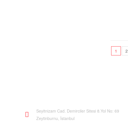
1
2
İLETIŞIM
Seyitnizam Cad. Demirciler Sitesi 8.Yol No: 69
Zeytinburnu, İstanbul