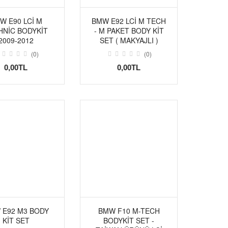
W E90 LCİ M
BMW E92 LCİ M TECH
HNİC BODYKİT
- M PAKET BODY KİT
2009-2012
SET ( MAKYAJLI )
(0)
(0)
0,00TL
0,00TL
 E92 M3 BODY
BMW F10 M-TECH
KİT SET
BODYKIT SET -