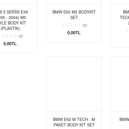
 5 SERISI E39
BMW E60 M5 BODYKİT
BM
995 - 2004) M5
SET
TEC
YLE BODY KIT
(0)
(PLASTIK)
0,00TL
(0)
0,00TL
BMW E92 M TECH - M
BMW
PAKET BODY KİT SET