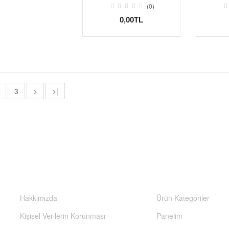
(0)
0,00TL
3
>
>|
BILGILER
HESABIM
Hakkımızda
Ürün Kategoriler
Kişisel Verilerin Korunması
Panelim