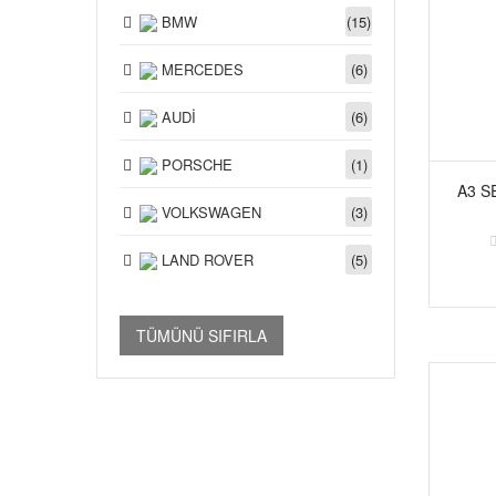
BMW
(15)
MERCEDES
(6)
AUDİ
(6)
PORSCHE
(1)
A3 S
VOLKSWAGEN
(3)
LAND ROVER
(5)
TÜMÜNÜ SIFIRLA