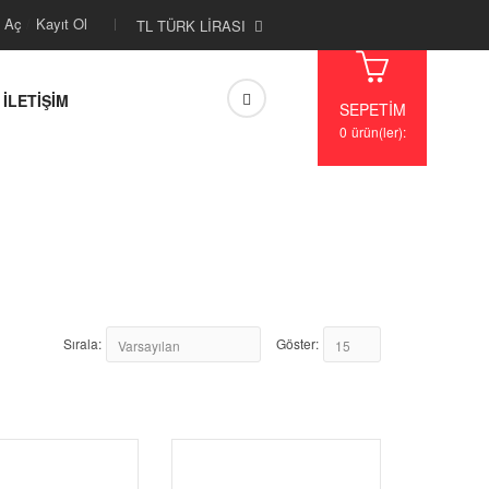
 Aç
/
Kayıt Ol
TL TÜRK LIRASI
İLETİŞİM
SEPETIM
0
ürün(ler):
Sırala:
Göster: