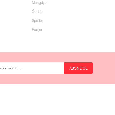
Marşpiyel
Ön Lip
Spoiler
Panjur
ABONE OL