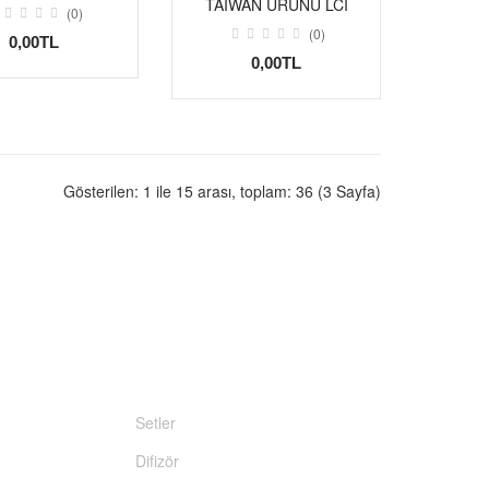
TAIWAN ÜRÜNÜ LCİ
(0)
(0)
0,00TL
0,00TL
Gösterilen: 1 ile 15 arası, toplam: 36 (3 Sayfa)
HIZLI ÜRÜN
Setler
Difizör