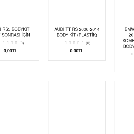
I RS5 BODYKIT
AUDI TT RS 2006-2014
BMW 
7 SONRASI İÇIN
BODY KIT (PLASTIK)
20
KOMP
(0)
(0)
BODY
0,00TL
0,00TL