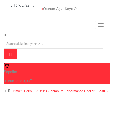
TL Türk Lirası
Oturum Aç
/
Kayıt Ol
Sepetim
0
ürün(ler):
0,00TL
Bmw 2 Serisi F22 2014 Sonrası M Performance Spoiler (Plastik)