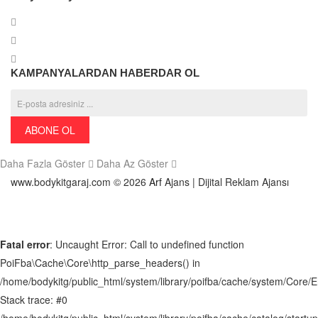
KAMPANYALARDAN HABERDAR OL
ABONE OL
Daha Fazla Göster
Daha Az Göster
www.bodykitgaraj.com © 2026
Arf
Ajans | Dijital Reklam Ajansı
Fatal error
: Uncaught Error: Call to undefined function
PoiFba\Cache\Core\http_parse_headers() in
/home/bodykitg/public_html/system/library/poifba/cache/system/Core/
Stack trace: #0