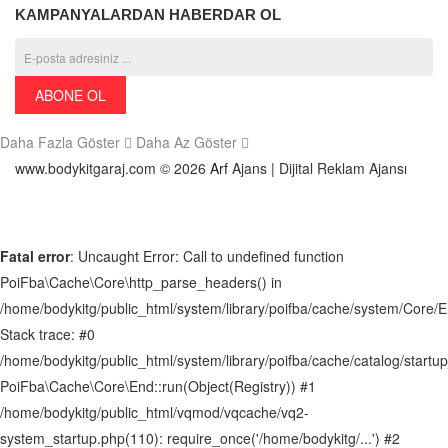
KAMPANYALARDAN HABERDAR OL
ABONE OL
Daha Fazla Göster
Daha Az Göster
www.bodykitgaraj.com © 2026
Arf
Ajans | Dijital Reklam Ajansı
Fatal error
: Uncaught Error: Call to undefined function
PoiFba\Cache\Core\http_parse_headers() in
/home/bodykitg/public_html/system/library/poifba/cache/system/Core/
Stack trace: #0
/home/bodykitg/public_html/system/library/poifba/cache/catalog/startup
PoiFba\Cache\Core\End::run(Object(Registry)) #1
/home/bodykitg/public_html/vqmod/vqcache/vq2-
system_startup.php(110): require_once('/home/bodykitg/...') #2