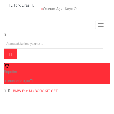
TL Türk Lirası
Oturum Aç
/
Kayıt Ol
Sepetim
0
ürün(ler):
0,00TL
BMW E92 M3 BODY KİT SET