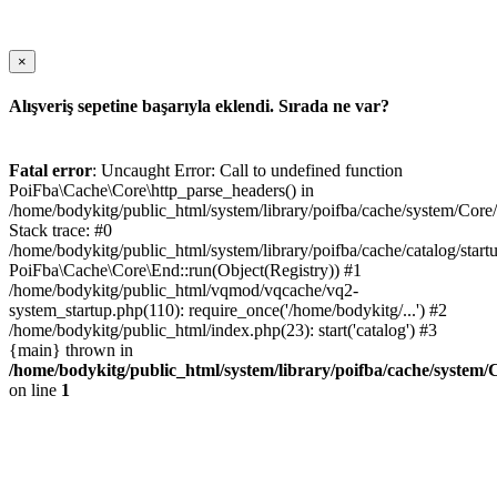
×
Alışveriş sepetine başarıyla eklendi. Sırada ne var?
Fatal error
: Uncaught Error: Call to undefined function
PoiFba\Cache\Core\http_parse_headers() in
/home/bodykitg/public_html/system/library/poifba/cache/system/Core
Stack trace: #0
/home/bodykitg/public_html/system/library/poifba/cache/catalog/startu
PoiFba\Cache\Core\End::run(Object(Registry)) #1
/home/bodykitg/public_html/vqmod/vqcache/vq2-
system_startup.php(110): require_once('/home/bodykitg/...') #2
/home/bodykitg/public_html/index.php(23): start('catalog') #3
{main} thrown in
/home/bodykitg/public_html/system/library/poifba/cache/system
on line
1