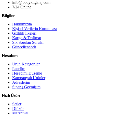
info@bodykitgaraj.com
7/24 Online
Bilgiler
Hakkımızda
Kişisel Verilerin Korunması
Gizlilik İlkeleri
Kargo & Teslimat
Sık Sorulan Sorular
Güncellenecek
Hesabım
Ürün Kategoriler
Panelim
Hesabımı Düzenle
Kampanyalı Ürünler
Adreslerim
Sipariş Geçmişim
Hızlı Ürün
Setler
Difizör
Marşpiyel