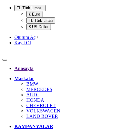
TL Türk Lirası
€ Euro
TL Türk Lirası
$ US Dollar
Oturum Aç
/
Kayıt Ol
Anasayfa
Markalar
BMW
MERCEDES
AUDİ
HONDA
CHEVROLET
VOLKSWAGEN
LAND ROVER
KAMPANYALAR