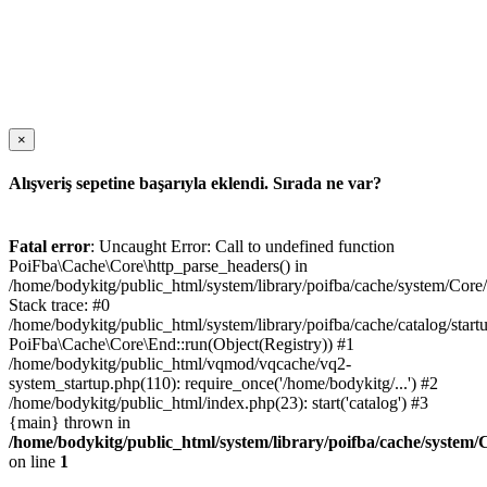
×
Alışveriş sepetine başarıyla eklendi. Sırada ne var?
Fatal error
: Uncaught Error: Call to undefined function
PoiFba\Cache\Core\http_parse_headers() in
/home/bodykitg/public_html/system/library/poifba/cache/system/Core
Stack trace: #0
/home/bodykitg/public_html/system/library/poifba/cache/catalog/startu
PoiFba\Cache\Core\End::run(Object(Registry)) #1
/home/bodykitg/public_html/vqmod/vqcache/vq2-
system_startup.php(110): require_once('/home/bodykitg/...') #2
/home/bodykitg/public_html/index.php(23): start('catalog') #3
{main} thrown in
/home/bodykitg/public_html/system/library/poifba/cache/system
on line
1