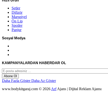
Hızlı Ürün
Setler
Difizör
Marşpiyel
Ön Lip
Spoiler
Panjur
Sosyal Medya
KAMPANYALARDAN HABERDAR OL
Abone Ol
Daha Fazla Göster
Daha Az Göster
www.bodykitgaraj.com © 2026
Arf
Ajans | Dijital Reklam Ajansı