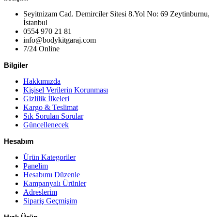
Seyitnizam Cad. Demirciler Sitesi 8.Yol No: 69 Zeytinburnu,
İstanbul
0554 970 21 81
info@bodykitgaraj.com
7/24 Online
Bilgiler
Hakkımızda
Kişisel Verilerin Korunması
Gizlilik İlkeleri
Kargo & Teslimat
Sık Sorulan Sorular
Güncellenecek
Hesabım
Ürün Kategoriler
Panelim
Hesabımı Düzenle
Kampanyalı Ürünler
Adreslerim
Sipariş Geçmişim