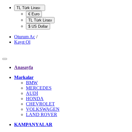
TL Türk Lirası
€ Euro
TL Türk Lirası
$ US Dollar
Oturum Aç
/
Kayıt Ol
Anasayfa
Markalar
BMW
MERCEDES
AUDİ
HONDA
CHEVROLET
VOLKSWAGEN
LAND ROVER
KAMPANYALAR