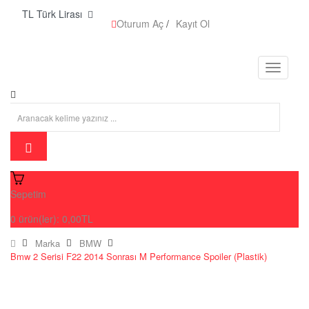
TL Türk Lirası
Oturum Aç
/
Kayıt Ol
Sepetim
0
ürün(ler):
0,00TL
Marka
BMW
Bmw 2 Serisi F22 2014 Sonrası M Performance Spoiler (Plastik)