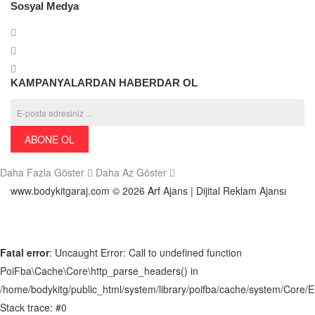
Sosyal Medya
KAMPANYALARDAN HABERDAR OL
ABONE OL
Daha Fazla Göster
Daha Az Göster
www.bodykitgaraj.com © 2026
Arf
Ajans | Dijital Reklam Ajansı
Fatal error
: Uncaught Error: Call to undefined function
PoiFba\Cache\Core\http_parse_headers() in
/home/bodykitg/public_html/system/library/poifba/cache/system/Core/
Stack trace: #0